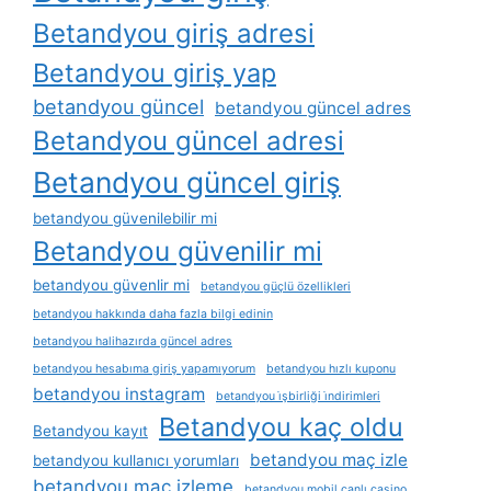
Betandyou giriş adresi
Betandyou giriş yap
betandyou güncel
betandyou güncel adres
Betandyou güncel adresi
Betandyou güncel giriş
betandyou güvenilebilir mi
Betandyou güvenilir mi
betandyou güvenlir mi
betandyou güçlü özellikleri
betandyou hakkında daha fazla bilgi edinin
betandyou halihazırda güncel adres
betandyou hesabıma giriş yapamıyorum
betandyou hızlı kuponu
betandyou instagram
betandyou i̇şbirliği i̇ndirimleri
Betandyou kaç oldu
Betandyou kayıt
betandyou maç izle
betandyou kullanıcı yorumları
betandyou maç izleme
betandyou mobil canlı casino