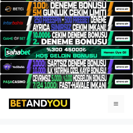
İçeriğe
atla
Menü