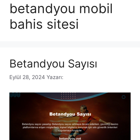
betandyou mobil
bahis sitesi
Betandyou Sayısı
Eylül 28, 2024
Yazarı: