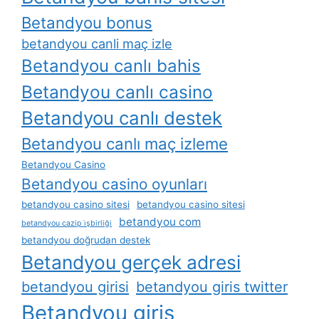
Betandyou bonus
betandyou canli maç izle
Betandyou canlı bahis
Betandyou canlı casino
Betandyou canlı destek
Betandyou canlı maç izleme
Betandyou Casino
Betandyou casino oyunları
betandyou casino sitesi
betandyou casino sitesi
betandyou com
betandyou cazip i̇şbirliği
betandyou doğrudan destek
Betandyou gerçek adresi
betandyou girisi
betandyou giris twitter
Betandyou giriş