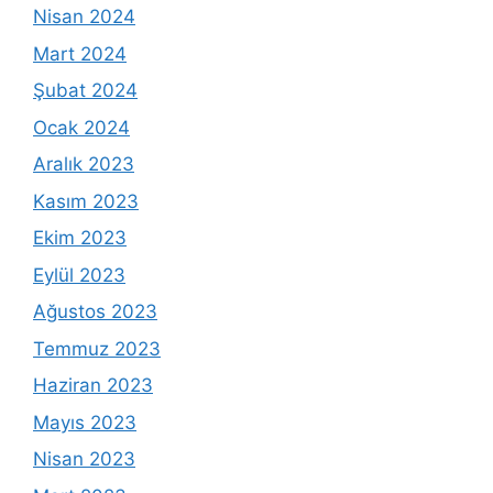
Nisan 2024
Mart 2024
Şubat 2024
Ocak 2024
Aralık 2023
Kasım 2023
Ekim 2023
Eylül 2023
Ağustos 2023
Temmuz 2023
Haziran 2023
Mayıs 2023
Nisan 2023