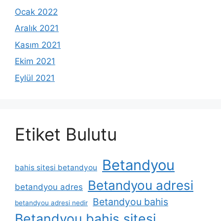
Ocak 2022
Aralık 2021
Kasım 2021
Ekim 2021
Eylül 2021
Etiket Bulutu
Betandyou
bahis sitesi betandyou
Betandyou adresi
betandyou adres
Betandyou bahis
betandyou adresi nedir
Betandyou bahis sitesi