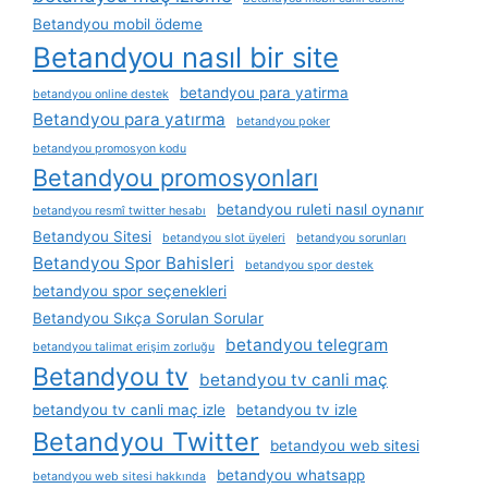
Betandyou mobil ödeme
Betandyou nasıl bir site
betandyou para yatirma
betandyou online destek
Betandyou para yatırma
betandyou poker
betandyou promosyon kodu
Betandyou promosyonları
betandyou ruleti nasıl oynanır
betandyou resmî twitter hesabı
Betandyou Sitesi
betandyou slot üyeleri
betandyou sorunları
Betandyou Spor Bahisleri
betandyou spor destek
betandyou spor seçenekleri
Betandyou Sıkça Sorulan Sorular
betandyou telegram
betandyou talimat erişim zorluğu
Betandyou tv
betandyou tv canli maç
betandyou tv canli maç izle
betandyou tv izle
Betandyou Twitter
betandyou web sitesi
betandyou whatsapp
betandyou web sitesi hakkında