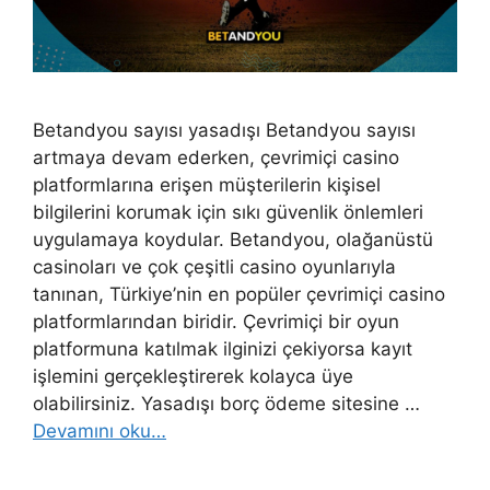
Betandyou sayısı yasadışı Betandyou sayısı
artmaya devam ederken, çevrimiçi casino
platformlarına erişen müşterilerin kişisel
bilgilerini korumak için sıkı güvenlik önlemleri
uygulamaya koydular. Betandyou, olağanüstü
casinoları ve çok çeşitli casino oyunlarıyla
tanınan, Türkiye’nin en popüler çevrimiçi casino
platformlarından biridir. Çevrimiçi bir oyun
platformuna katılmak ilginizi çekiyorsa kayıt
işlemini gerçekleştirerek kolayca üye
olabilirsiniz. Yasadışı borç ödeme sitesine …
Devamını oku…