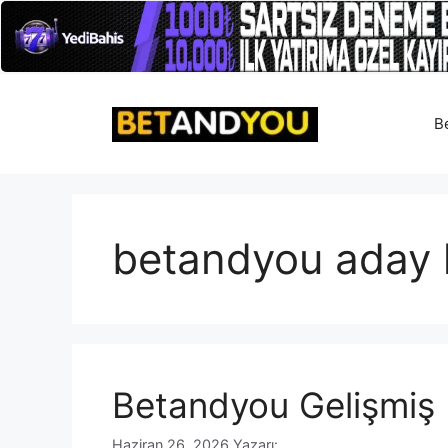
İçeriğe
atla
B
betandyou aday 
Betandyou Gelişmiş 
Haziran 26, 2026
Yazarı: