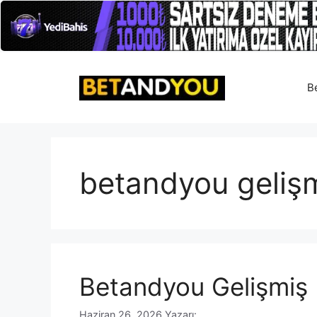
İçeriğe
atla
B
betandyou gelişm
Betandyou Gelişmiş 
Haziran 26, 2026
Yazarı: