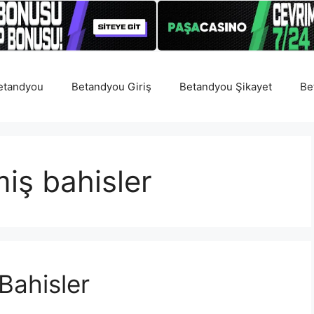
etandyou
Betandyou Giriş
Betandyou Şikayet
Be
iş bahisler
Bahisler